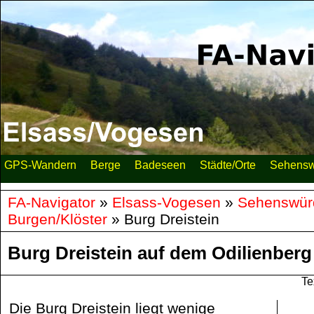
GPS-Wandern
Berge
Badeseen
Städte/Orte
Sehensw
FA-Navigator
»
Elsass-Vogesen
»
Sehenswürd
Burgen/Klöster
»
Burg Dreistein
Burg Dreistein auf dem Odilienberg
Te
Die Burg Dreistein liegt wenige