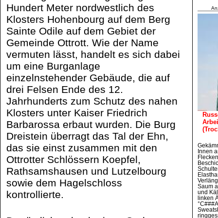
Hundert Meter nordwestlich des
An
Klosters Hohenbourg auf dem Berg
Sainte Odile auf dem Gebiet der
Gemeinde Ottrott. Wie der Name
vermuten lässt, handelt es sich dabei
um eine Burganlage
einzelnstehender Gebäude, die auf
drei Felsen Ende des 12.
Jahrhunderts zum Schutz des nahen
Klosters unter Kaiser Friedrich
Russ
Arbei
Barbarossa erbaut wurden. Die Burg
(Troc
Dreistein überragt das Tal der Ehn,
das sie einst zusammen mit den
Gekämm
Innen a
Ottrotter Schlössern Koepfel,
Flecke
Beschic
Rathsamshausen und Lutzelbourg
Schulte
Elasth
sowie dem Hagelschloss
Verläng
Saum a
kontrollierte.
und Käl
linken 
°C###Ar
Sweatsh
ringge