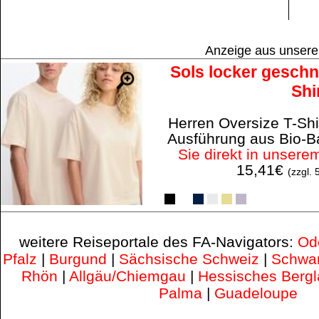
Anzeige aus unser
Sols locker geschn
Shi
Herren Oversize T-Shir
Ausführung aus Bio-
Sie direkt in unsere
15,41€
(zzgl.
weitere Reiseportale des FA-Navigators:
Od
Pfalz
|
Burgund
|
Sächsische Schweiz
|
Schwa
Rhön
|
Allgäu/Chiemgau
|
Hessisches Berg
Palma
|
Guadeloupe