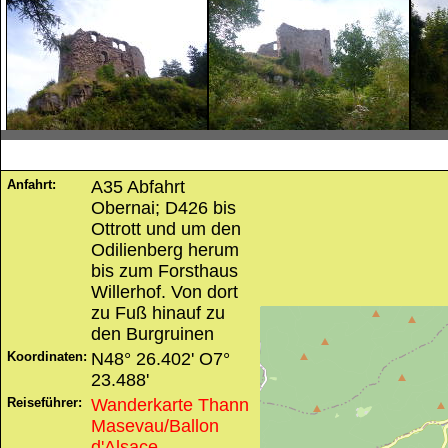
Anfahrt:
A35 Abfahrt
Obernai; D426 bis
Ottrott und um den
Odilienberg herum
bis zum Forsthaus
Willerhof. Von dort
zu Fuß hinauf zu
den Burgruinen
Koordinaten:
N48° 26.402' O7°
23.488'
Reiseführer:
Wanderkarte Thann
Masevau/Ballon
d'Alsace