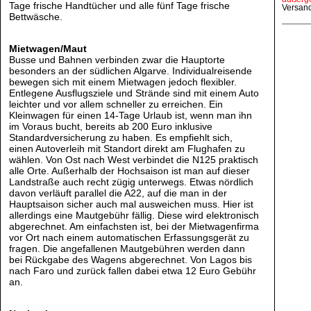
Tage frische Handtücher und alle fünf Tage frische
Versan
Bettwäsche.
Mietwagen/Maut
Busse und Bahnen verbinden zwar die Hauptorte
besonders an der südlichen Algarve. Individualreisende
bewegen sich mit einem Mietwagen jedoch flexibler.
Entlegene Ausflugsziele und Strände sind mit einem Auto
leichter und vor allem schneller zu erreichen. Ein
Kleinwagen für einen 14-Tage Urlaub ist, wenn man ihn
im Voraus bucht, bereits ab 200 Euro inklusive
Standardversicherung zu haben. Es empfiehlt sich,
einen Autoverleih mit Standort direkt am Flughafen zu
wählen. Von Ost nach West verbindet die N125 praktisch
alle Orte. Außerhalb der Hochsaison ist man auf dieser
Landstraße auch recht zügig unterwegs. Etwas nördlich
davon verläuft parallel die A22, auf die man in der
Hauptsaison sicher auch mal ausweichen muss. Hier ist
allerdings eine Mautgebühr fällig. Diese wird elektronisch
abgerechnet. Am einfachsten ist, bei der Mietwagenfirma
vor Ort nach einem automatischen Erfassungsgerät zu
fragen. Die angefallenen Mautgebühren werden dann
bei Rückgabe des Wagens abgerechnet. Von Lagos bis
nach Faro und zurück fallen dabei etwa 12 Euro Gebühr
an.