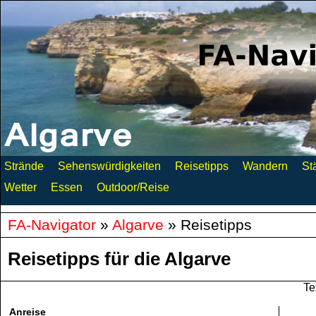
Strände
Sehenswürdigkeiten
Reisetipps
Wandern
St
Wetter
Essen
Outdoor/Reise
FA-Navigator
»
Algarve
»
Reisetipps
Reisetipps für die Algarve
Te
Anreise