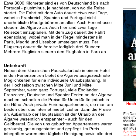
Etwa 3000 Kilometer sind es von Deutschland bis nach
Portugal - plus/minus, je nachdem, von wo die Reise
startet. Die Fahrt mit dem Auto dauert etwa zwei Tage,
wobei in Frankreich, Spanien und Portugal nicht
unerhebliche Mautgebühren anfallen. Auch Ferienbusse
steuern die Algarve an. Auch hier sind zwei Tage
Reisezeit einzuplanen. Mit dem Zug dauert die Fahrt
ebensolang, wobei man in der Regel mindestens in
Paris, Madrid und Lissabon umsteigen muss. Per
Flugzeug dauert die Anreise lediglich drei Stunden.
Mehrere Fluglinien steuern den Flughafen in Faro an.
Unterkunft
Neben dem klassischen Pauschalurlaub in einem Hotel
in den Ferienzentren bietet die Algarve ausgezeichnete
Möglichkeiten für eine individuelle Urlaubsplanung. In
der Hochsaison zwischen Mitte Juni und Mitte
September, wenn ganz Portugal, viele Engländer,
Franzosen, Deutsche und Spanier Ferien an der Algarve
machen, schnellen die Preise für Unterkünfte jedoch in
Hoch
die Höhe. Auch private Ferienappartements, die man am
besten über das Internet mietet, ziehen dann die Preise
an. Außerhalb der Hauptsaison ist der Urlaub an der
Ein Dat
eine irr
Algarve wesentlich entspannter - auch für den
tödlich
Geldbeutel. Die von uns gebuchten Appartements waren
verstör
geräumig, gut ausgestattet und gepflegt. Im Preis
ein Mus
Sie hie
inbegriffen waren eine tägliche Reinigung sowie alle drei
außerge