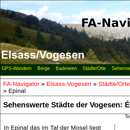
GPS-Wandern
Berge
Badeseen
Städte/Orte
Sehensw
FA-Navigator
»
Elsass-Vogesen
»
Städte/Orte
»
Epinal
Sehenswerte Städte der Vogesen: É
Te
In Epinal das im Tal der Mosel liegt