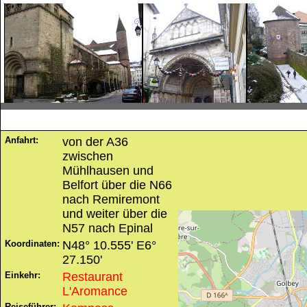
Anfahrt:
von der A36
zwischen
Mühlhausen und
Belfort über die N66
nach Remiremont
und weiter über die
N57 nach Epinal
Koordinaten:
N48° 10.555' E6°
27.150'
Einkehr:
Restaurant
L'Aromance
Reiseführer: