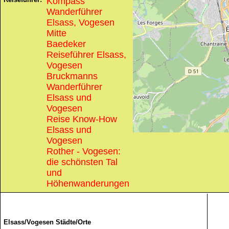
Kompass
Wanderführer
Elsass, Vogesen
Mitte
Baedeker
Reiseführer Elsass,
Vogesen
Bruckmanns
Wanderführer
Elsass und
Vogesen
Reise Know-How
Elsass und
Vogesen
Rother - Vogesen:
die schönsten Tal
und
Höhenwanderungen
Elsass/Vogesen Städte/Orte