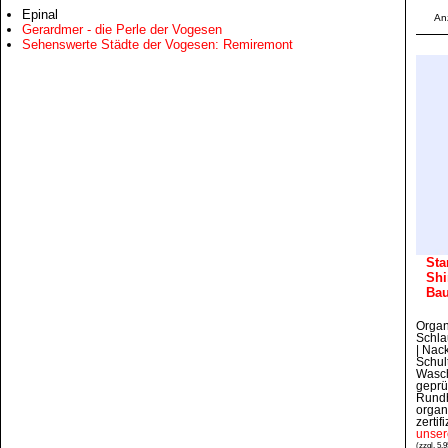
Epinal
An
Gerardmer - die Perle der Vogesen
Sehenswerte Städte der Vogesen: Remiremont
Sta
Shi
Ba
Organ
Schla
| Nac
Schul
Wasch
geprü
Rundh
organ
zertifi
unser
(zzgl. 5,