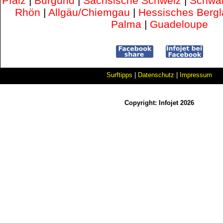
Pfalz
|
Burgund
|
Sächsische Schweiz
|
Schwa
Rhön
|
Allgäu/Chiemgau
|
Hessisches Berg
Palma
|
Guadeloupe
Surftipps
|
Datenschutz
|
Impressum
Copyright: Infojet 2026